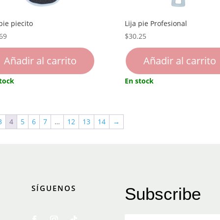
 pie piecito
Lija pie Profesional
69
$
30.25
Añadir al carrito
Añadir al carrito
tock
En stock
3
4
5
6
7
…
12
13
14
→
SÍGUENOS
Subscribe