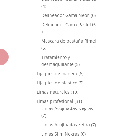
4
4
productos
6
Delineador Gama Neón
6
productos
Delineador Gama Pastel
6
6
productos
Mascara de pestaña Rimel
5
5
productos
Tratamiento y
5
desmaquillante
5
productos
6
Lija pies de madera
6
productos
5
Lija pies de plastico
5
productos
19
Limas naturales
19
productos
31
Limas profesional
31
productos
Limas Acojinadas Negras
7
7
productos
7
Limas Acojinadas zebra
7
productos
6
Limas Slim Negras
6