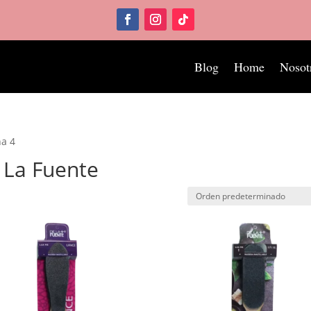
Blog
Home
Nosot
na 4
 La Fuente