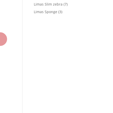
productos
7
Limas Slim zebra
7
productos
3
Limas Sponge
3
productos