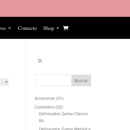
ros
Contacto
Shop
Buscar
31
Accesorios
31
productos
32
Cosmetico
32
productos
Delineador Gama Clásica
6
6
productos
Delineador Gama Metalica