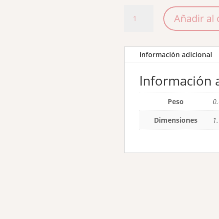
Lima
Añadir al 
Sponge
Rosa
cantidad
Información adicional
Información a
Peso
0
Dimensiones
1.