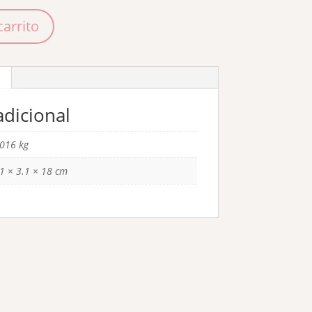
carrito
dicional
.016 kg
1 × 3.1 × 18 cm