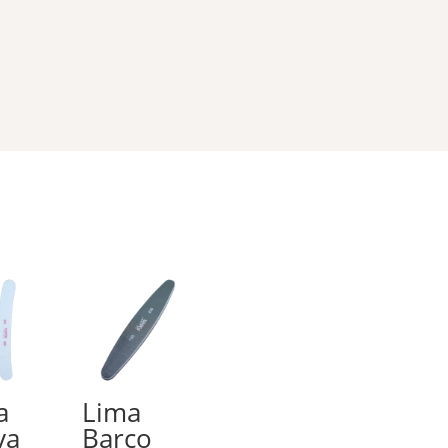
a
Lima
va
Barco