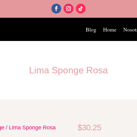
Blog
Home
Nosot
Lima Sponge Rosa
$
30.25
ge
/ Lima Sponge Rosa