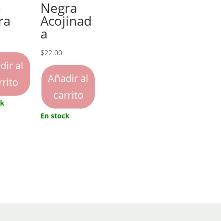
m
Negra
ra
Acojinad
a
$
22.00
dir al
Añadir al
rrito
carrito
ck
En stock