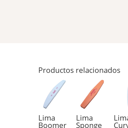
Productos relacionados
Lima
Lima
Lim
Boomer
Sponge
Cur