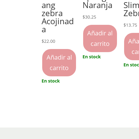
ang
Naranja
Sli
zebra
Zeb
$
30.25
Acojinad
$
13.75
a
Añadir al
Aña
$
22.00
carrito
ca
Añadir al
En stock
En sto
carrito
En stock